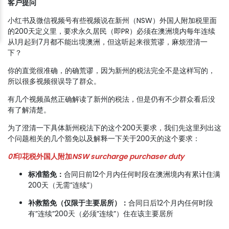
客户提问
小红书及微信视频号有些视频说在新州（NSW）外国人附加税里面
的200天定义里，要求永久居民（即PR）必须在澳洲境内每年连续
从1月起到7月都不能出境澳洲，但这听起来很荒谬，麻烦澄清一
下？
你的直觉很准确，的确荒谬，因为新州的税法完全不是这样写的，
所以很多视频很误导了群众。
有几个视频虽然正确解读了新州的税法，但是仍有不少群众看后没
有了解清楚。
为了澄清一下具体新州税法下的这个200天要求，我们先这里列出这
个问题相关的几个豁免以及解释一下关于200天的这个要求：
01
印花税外国人附加
NSW surcharge purchaser duty
标准豁免：
合同日前12个月内任何时段在澳洲境内有累计住满
200天（无需”连续”）
补救豁免（仅限于主要居所）：
合同日后12个月内任何时段
有”连续”200天（必须”连续”）住在该主要居所