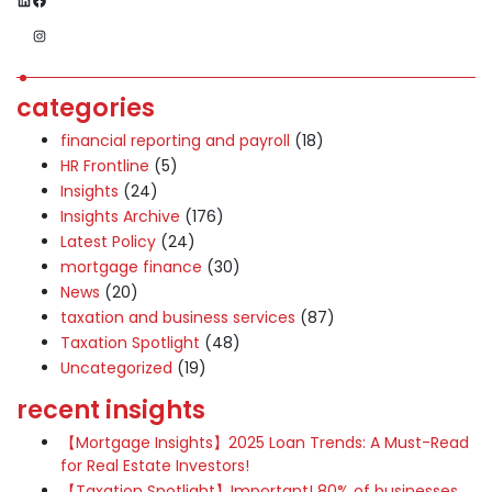
Instagram
categories
financial reporting and payroll
(18)
HR Frontline
(5)
Insights
(24)
Insights Archive
(176)
Latest Policy
(24)
mortgage finance
(30)
News
(20)
taxation and business services
(87)
Taxation Spotlight
(48)
Uncategorized
(19)
recent insights
【Mortgage Insights】2025 Loan Trends: A Must-Read
for Real Estate Investors!
【Taxation Spotlight】Important! 80% of businesses