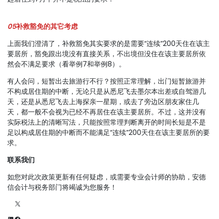
05
补救豁免的其它考虑
上面我们澄清了，补救豁免其实要求的是需要“连续”200天住在该主
要居所，豁免跟出境没有直接关系，不出境但没住在该主要居所依
然会不满足要求（看举例7和举例8）。
有人会问，短暂出去旅游行不行？按照正常理解，出门短暂旅游并
不构成居住期的中断，无论只是从悉尼飞去墨尔本出差或自驾游几
天，还是从悉尼飞去上海探亲一星期，或去了旁边区朋友家住几
天，都一般不会视为已经不再居住在该主要居所。不过，这并没有
实际税法上的清晰写法，只能按照常理判断离开的时间长短是不是
足以构成居住期的中断而不能满足“连续”200天住在该主要居所的要
求。
联系我们
如您对此次政策更新有任何疑虑，或需要专业会计师的协助，安德
信会计与税务部门将竭诚为您服务！
X
LinkedIn
Facebook