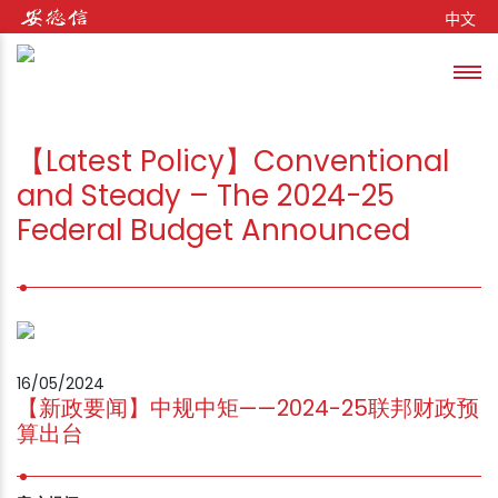
Skip to content
中文
Toggl
se
【Latest Policy】Conventional
and Steady – The 2024-25
Federal Budget Announced
16/05/2024
【新政要闻】中规中矩——2024-25联邦财政预
算出台