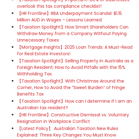
overlook this tax compliance checklist!
【HR Frontline】RBA Underpayment Scandal: $1.15
Million AUD in Wages – Lessons Learned
【Taxation Spotlight】How Smart Shareholders Can
Withdraw Money from a Company Without Paying
Unnecessary Taxes
【Mortgage Insights】2025 Loan Trends: A Must-Read
for Real Estate Investors!
【Taxation Spotlight】Selling Property in Australia as a
Foreign Resident: How to Avoid Pitfalls with the 15%
Withholding Tax
【Taxation Spotlight】With Christmas Around the
Corner, How to Avoid the “Sweet Burden” of Fringe
Benefits Tax
【Taxation Spotlight】How can I determine if I am an
Australian tax resident?
【HR Frontline】Constructive Dismissal vs. Voluntary
Resignation in Workplace Conflict
【Latest Policy】 Australian Taxation New Rules
Explained: Three Key Changes You Must Know