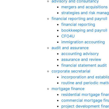
advisory and consultancy
mergers and acquisitions
strategies and risk mana
financial reporting and payroll
financial reporting
bookkeeping and payroll
CFO4U
immigration accounting
audit and assurance
accounting advisory
assurance and review
financial statement audit
corporate secretarial
incorporation and establ
routine and periodic matt
mortgage finance
residential mortgage fina
commercial mortgage fin
project development fina