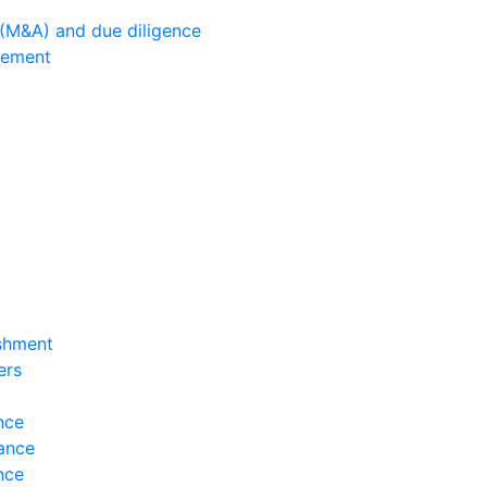
 (M&A) and due diligence
gement
ishment
ers
nce
ance
nce