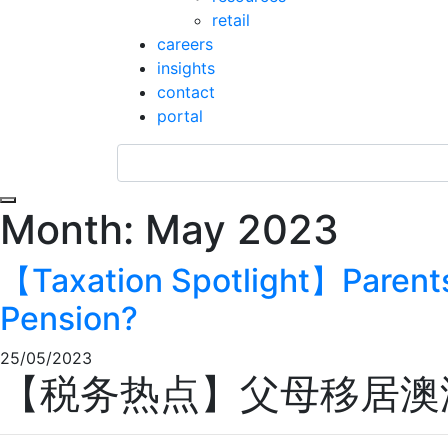
retail
careers
insights
contact
portal
Toggle navigation
Month:
May 2023
【Taxation Spotlight】Parents
Pension?
25/05/2023
【税务热点】父母移居澳