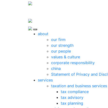
Skip to content
Close
about
our firm
our strength
our people
values & culture
corporate responsibility
china
Statement of Privacy and Disc
services
taxation and business services
tax compliance
tax advisory
tax planning