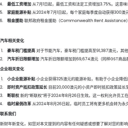
最低工资增加
从7月1日起，最低工资和法定工资增加3.75%。这意味着
家庭能源补贴
从2024年7月1日起，每个家庭每季度自动获得300
租金援助
联邦政府租金援助（Commonwealth Rent Assist
汽车相关变化
豪车税门槛提高
对于节能汽车，豪车税门槛提高至91,387澳元，其他车
汽车折旧限额增加
汽车折旧限额增加到69,674澳元（同样GST
企业相关变化
小企业能源补贴
小企业获得325澳元的能源补贴，有助于小企业降
即时资产抵扣政策延长
目前20,000澳元的小资产即时抵扣政策延
断联权
新的“断联权”将于2024年8月26日生效。这一权利允许员
临时雇佣改革
从2024年8月26日起，临时员工将有更多机会转为
联系我们
新财年新变化，如您对本文提到的内容有任何疑惑或想要了解对您的影响