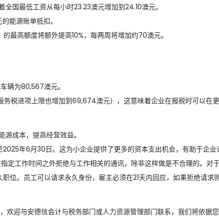
全国最低工资从每小时23.23澳元增加到24.10澳元。
澳元的能源账单抵扣。
ance）的最高额度将额外提高10%，每两周将增加约70澳元。
辆为80,567澳元。
商品服务税进项上限也增加到69,674澳元），这意味着企业在报税时可以
低能源成本，提高经营效益。
长至2025年6月30日。这为小企业提供了更多的资本支出机会，有助于企
工在指定工作时间之外拒绝与工作相关的通讯，除非这样做是不合理的。对于
永久职位。员工可以请求永久身份，雇主必须在21天内回应，如果拒绝请求
，欢迎与安德信会计与税务部门或人力资源管理部门联系，我们将依据您