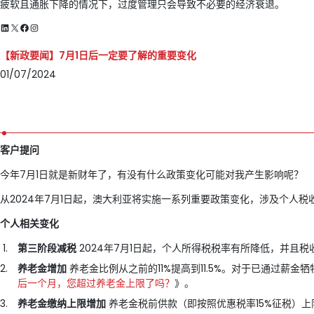
疲软且通胀下降的情况下，过度管理只会导致不必要的经济衰退。
LinkedIn
X
Facebook
Instagram
【新政要闻】7月1日后一定要了解的重要变化
01/07/2024
客户提问
今年7月1日就是新财年了，有没有什么政策变化可能对我产生影响呢？
从2024年7月1日起，澳大利亚将实施一系列重要政策变化，涉及个人
个人相关变化
第三阶段减税
2024年7月1日起，个人所得税税率有所降低，并且
养老金增加
养老金比例从之前的11%提高到11.5%。对于已通过薪金牺
后一个月，您超过养老金上限了吗？
》。
养老金缴纳上限增加
养老金税前供款（即按照优惠税率15%征税）上限从2