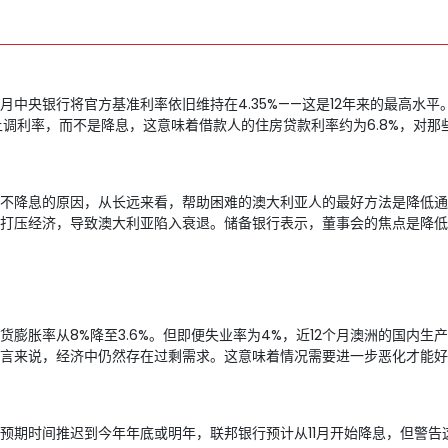
中央银行将官方基准利率依旧维持在4.35%——这是12年来的最高水平
上调利率，而不是降息，这意味着借款人的住房贷款利率约为6.8%，对
降息的原因，从长远来看，帮助困难的澳大利亚人的最好方法是降低通货膨
打压经济，导致澳大利亚陷入衰退。储备银行表示，董事会的焦点是降低
膨胀率从8%降至3.6%。但即便失业率为4%，近12个月澳洲的国内
言来说，经济中仍然存在过剩需求。这意味着情况需要进一步恶化才能好
预期时间推迟到今年年底或明年，联邦银行预计从11月开始降息，但警告