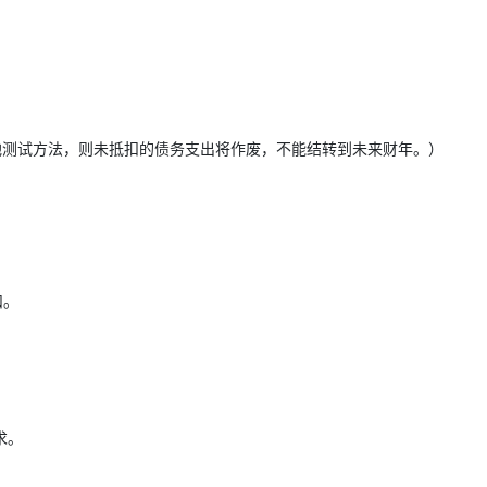
其他测试方法，则未抵扣的债务支出将作废，不能结转到未来财年。）
扣。
求。