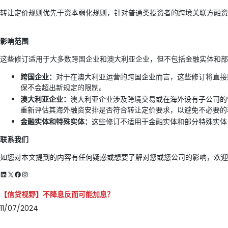
转让定价规则优先于资本弱化规则，针对普通类投资者的跨境关联方融资
影响范围
这些修订适用于大多数跨国企业和澳大利亚企业，但不包括金融实体和部
跨国企业：
对于在澳大利亚运营的跨国企业而言，这些修订将直接
保不会超出新规定的限制。
澳大利亚企业：
澳大利亚企业涉及跨境交易或在海外设有子公司的
重新评估其海外融资安排是否符合转让定价要求，以避免不必要的
金融实体和特殊实体：
这些修订不适用于金融实体和部分特殊实体
联系我们
如您对本文提到的内容有任何疑惑或想要了解对您或您公司的影响，欢迎
LinkedIn
X
Facebook
Instagram
【信贷视野】不降息反而可能加息？
11/07/2024