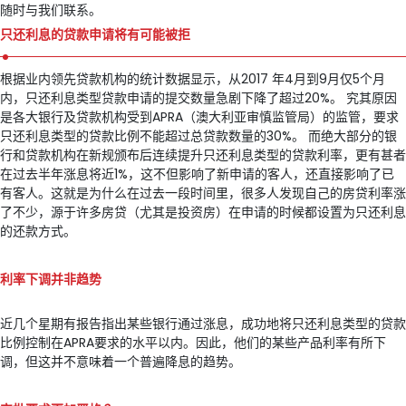
随时与我们联系。
只还利息的贷款申请将有可能被拒
根据业内领先贷款机构的统计数据显示，从2017 年4月到9月仅5个月
内，只还利息类型贷款申请的提交数量急剧下降了超过20%。 究其原因
是各大银行及贷款机构受到APRA（澳大利亚审慎监管局）的监管，要求
只还利息类型的贷款比例不能超过总贷款数量的30%。 而绝大部分的银
行和贷款机构在新规颁布后连续提升只还利息类型的贷款利率，更有甚者
在过去半年涨息将近1%，这不但影响了新申请的客人，还直接影响了已
有客人。这就是为什么在过去一段时间里，很多人发现自己的房贷利率涨
了不少，源于许多房贷（尤其是投资房）在申请的时候都设置为只还利息
的还款方式。
利率下调并非趋势
近几个星期有报告指出某些银行通过涨息，成功地将只还利息类型的贷款
比例控制在APRA要求的水平以内。因此，他们的某些产品利率有所下
调，但这并不意味着一个普遍降息的趋势。