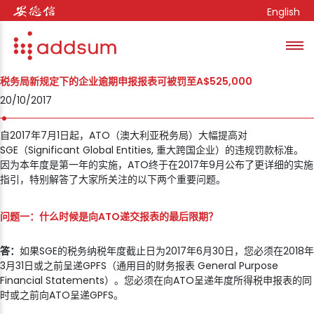
Skip to content
English
Toggl
se
税务局新规定下的企业逾期申报报表可被罚至A$525,000
20/10/2017
自2017年7月1日起，ATO（澳大利亚税务局）大幅提高对
SGE（Significant Global Entities, 重大跨国企业）的违规罚款标准。
因为本年度是第一年的实施，ATO终于在2017年9月公布了更详细的实施
指引，特别解答了大家所关注的以下两个重要问题。
问题一：什么时候是向
ATO
递交报表的最后限期
？
答：
如果SGE的税务纳税年度截止日为2017年6月30日，您必须在2018年
3月31日或之前呈递GPFS（通用目的财务报表 General Purpose
Financial Statements）。您必须在向ATO呈递年度所得税申报表的同
时或之前向ATO呈递GPFS。