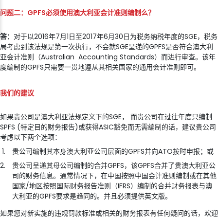
问题二：
GPFS
必
须使用澳大利亚会计准则编制么
？
答：
对于以2016年7月1日至2017年6月30日为税务纳税年度的SGE，税务
局考虑到该法规是第一次执行，不会就SGE呈递的GPFS是否符合澳大利
亚会计准则（Australian Accounting Standards）而进行审查。该年
度编制的GPFS只需要一贯地遵从其相关国家的通用会计准则即可。
我
们的建议
如果贵公司是澳大利亚法规定义下的SGE， 而贵公司在过往年度只编制
SPFS (特定目的财务报告)或获得ASIC豁免而无需编制的话，建议贵公司
考虑以下两个选项：
贵公司编制其本身澳大利亚公司层面的GPFS并向ATO按时申报；或
贵公司呈递其母公司编制的合并GPFS，该GPFS合并了贵澳大利亚公
司的财务信息。通常情况下，在中国按照中国会计准则编制或在其他
国家/地区按照国际财务报告准则（IFRS）编制的合并财务报表与澳
大利亚的GPFS要求是趋同的。并且必须提供英文版。
如果您对新实施的违规罚款标准或相关的财务报表有任何疑问的话，欢迎