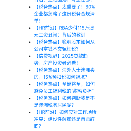
【税务热点】太重要了！80%
企业都忽略了这份税务合规清
单！
【HR前沿】RBA少付115万澳
元工资丑闻：背后的教训
【税务热点】聪明股东如何从
公司拿钱不交冤枉税？
【信贷视野】2025贷款趋
势，房产投资者必看！
【税务热点】海外人士澳洲卖
房，15%预扣税如何避坑？
【税务热点】圣诞将至，如何
避免员工福利税的“甜蜜负担”
【税务热点】如何判断我是不
是澳洲税务居民呢？
【HR前沿】如何应对工作场所
冲突：建设性解雇还是自愿辞
职？