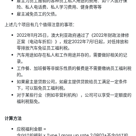
雇主为员工报销的各种员工私人用途的费用：如个人医疗保
险、私人电话费、私人学习费用、健身费等等
雇主减免员工的欠债。
上述几个项目有几个值得注意的事项：
2022年11月25日，澳大利亚政府通过了《2022年财政法律修
正案（电动车折扣）》，规定2022年7月1日起，对低排放和
零排放汽车免征员工福利税。
汽车用途如存在私人和工作用途并存的，需要做好相关的记
录。
工作餐、加班餐等非娱乐性质的餐费是不需要缴纳员工福利税
的。
如果雇主是贷款公司，如雇主提供贷款给员工满足一定条件
下，可以豁免员工福利税。
对于某些行业（例如非营利机构），公司可以享受一定额度的
福利税豁免。
计算方法
应税福利金额 =
含GST的福利 x Type 1 gross up rate 2.0802+不含GST的