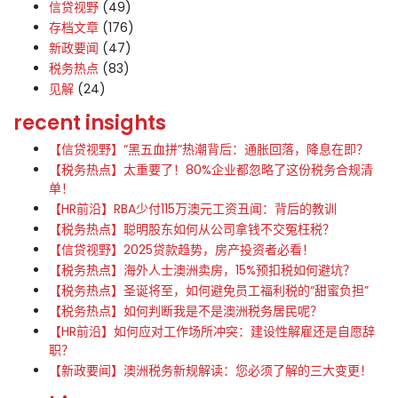
信贷视野
(49)
存档文章
(176)
新政要闻
(47)
税务热点
(83)
见解
(24)
recent insights
【信贷视野】“黑五血拼”热潮背后：通胀回落，降息在即？
【税务热点】太重要了！80%企业都忽略了这份税务合规清
单！
【HR前沿】RBA少付115万澳元工资丑闻：背后的教训
【税务热点】聪明股东如何从公司拿钱不交冤枉税？
【信贷视野】2025贷款趋势，房产投资者必看！
【税务热点】海外人士澳洲卖房，15%预扣税如何避坑？
【税务热点】圣诞将至，如何避免员工福利税的“甜蜜负担”
【税务热点】如何判断我是不是澳洲税务居民呢？
【HR前沿】如何应对工作场所冲突：建设性解雇还是自愿辞
职？
【新政要闻】澳洲税务新规解读：您必须了解的三大变更！