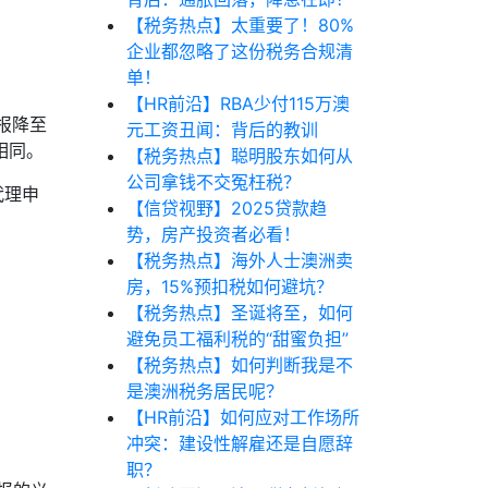
【税务热点】太重要了！80%
企业都忽略了这份税务合规清
单！
【HR前沿】RBA少付115万澳
报降至
元工资丑闻：背后的教训
期相同。
【税务热点】聪明股东如何从
公司拿钱不交冤枉税？
代理申
【信贷视野】2025贷款趋
势，房产投资者必看！
【税务热点】海外人士澳洲卖
房，15%预扣税如何避坑？
【税务热点】圣诞将至，如何
避免员工福利税的“甜蜜负担”
【税务热点】如何判断我是不
是澳洲税务居民呢？
【HR前沿】如何应对工作场所
冲突：建设性解雇还是自愿辞
职？