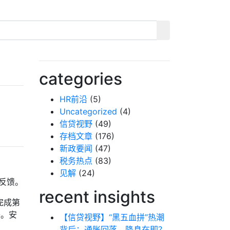
categories
HR前沿
(5)
Uncategorized
(4)
信贷视野
(49)
存档文章
(176)
新政要闻
(47)
税务热点
(83)
见解
(24)
少反馈。
recent insights
完成第
O。安
【信贷视野】“黑五血拼”热潮
背后：通胀回落，降息在即？