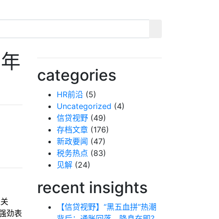
5年
categories
HR前沿
(5)
Uncategorized
(4)
信贷视野
(49)
存档文章
(176)
新政要闻
(47)
税务热点
(83)
见解
(24)
recent insights
泛关
【信贷视野】“黑五血拼”热潮
的强劲表
背后：通胀回落，降息在即？