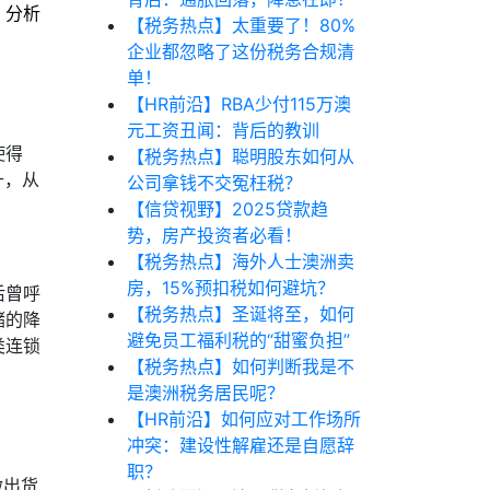
，分析
【税务热点】太重要了！80%
企业都忽略了这份税务合规清
单！
【HR前沿】RBA少付115万澳
元工资丑闻：背后的教训
使得
【税务热点】聪明股东如何从
升，从
公司拿钱不交冤枉税？
【信贷视野】2025贷款趋
势，房产投资者必看！
【税务热点】海外人士澳洲卖
房，15%预扣税如何避坑？
后曾呼
【税务热点】圣诞将至，如何
储的降
避免员工福利税的“甜蜜负担”
类连锁
【税务热点】如何判断我是不
是澳洲税务居民呢？
【HR前沿】如何应对工作场所
冲突：建设性解雇还是自愿辞
职？
做出货