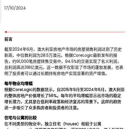
17/10/2024
前言
截至2024年6月，澳大利亚房地产市场的房屋销售利润达到了历史
新高，中位数利润为28.5万澳元。根据CoreLogic最新发布的报
告，约91,000笔房屋转售交易中，94.5%的交易实现了名义利润，
总利润高达318亿澳元。这一数据不仅彰显了市场的蓬勃发展，也表
明了投资者可以通过长期持有房地产实现显著的资产增值。
每年物业均增幅
根据CoreLogic的数据显示，自2015年9月至2024年6月，澳大利亚
的整体房地产价值增长了56%。每年的平均增幅显示出市场的稳定
增长潜力，尤其是在低利率政策和经济复苏的背景下。这样的趋势
进一步吸引了众多购房者和投资者的注意。
住宅与公寓的比较
在不同类型的物业中，独立住宅（house）相较于公寓