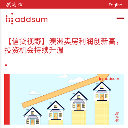
Skip to content
English
Toggl
se
【信贷视野】澳洲卖房利润创新高，
投资机会持续升温