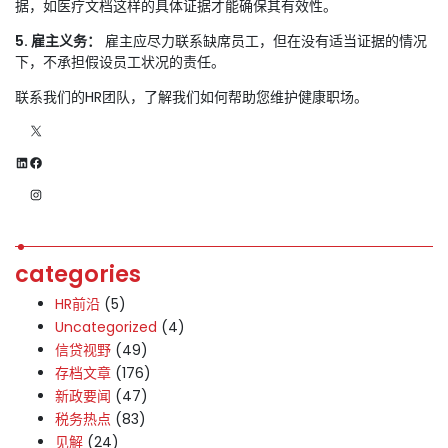
据，如医疗文档这样的具体证据才能确保其有效性。
5. 雇主义务：
雇主应尽力联系缺席员工，但在没有适当证据的情况
下，不承担假设员工状况的责任。
联系我们的HR团队，了解我们如何帮助您维护健康职场。
X
LinkedIn
Facebook
Instagram
categories
HR前沿
(5)
Uncategorized
(4)
信贷视野
(49)
存档文章
(176)
新政要闻
(47)
税务热点
(83)
见解
(24)