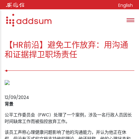
Skip to content
English
Toggl
se
【HR前沿】避免工作放弃：用沟通
和证据捍卫职场责任
12/09/2024
背景
公平工作委员会（FWC）处理了一个案例，涉及一名行政人员因长
时间缺席工作而被指控放弃工作。
该员工声称心理健康问题影响了他的沟通能力，并认为他正在休
假，但没有正式的文档支持他的理论。他还辩称，他的心理状态和