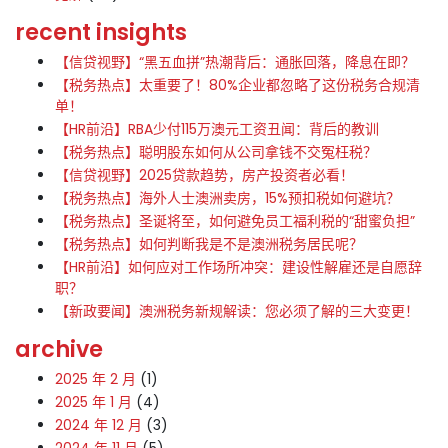
recent insights
【信贷视野】“黑五血拼”热潮背后：通胀回落，降息在即？
【税务热点】太重要了！80%企业都忽略了这份税务合规清
单！
【HR前沿】RBA少付115万澳元工资丑闻：背后的教训
【税务热点】聪明股东如何从公司拿钱不交冤枉税？
【信贷视野】2025贷款趋势，房产投资者必看！
【税务热点】海外人士澳洲卖房，15%预扣税如何避坑？
【税务热点】圣诞将至，如何避免员工福利税的“甜蜜负担”
【税务热点】如何判断我是不是澳洲税务居民呢？
【HR前沿】如何应对工作场所冲突：建设性解雇还是自愿辞
职？
【新政要闻】澳洲税务新规解读：您必须了解的三大变更！
archive
2025 年 2 月
(1)
2025 年 1 月
(4)
2024 年 12 月
(3)