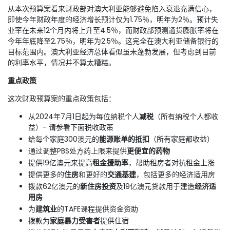
从本次预算案看来财政部对澳大利亚能够避免陷入衰退充满信心，
即使今年财政年度的经济增长预计仅为1.75％，明年为2％。预计失
业率在未来12个月内将上升至4.5％，而财政部预测通货膨胀率将在
今年年底降至2.75％，明年为2.5％。这完全在澳大利亚储备银行的
目标范围内。澳大利亚经济总体看似虽未蓬勃发展，但考虑到目前
的利率水平，情况并不算太糟糕。
重点政策
这次财政预算案的重点政策包括：
从2024年7月1日起为每位纳税个人
减税
（所有纳税个人都收
益）- 请参看下面税收政策
给每个家庭300澳元的
能源账单
的抵扣
（所有家庭都收益）
通过调整PBS处方药上限来提供
更便宜的药物
提供19亿澳元来提高
租金援助率
，帮助租房者对抗租金上涨
提供更多的
住房
和更好的
交通基建
，包括更多的经济适用房
拨款62亿澳元的
新住房投资
及19亿澳元贷款用于建造
经济适
用房
为
建筑业
的TAFE课程提供资金资助
拨款为
家庭暴力受害者
提供住宿