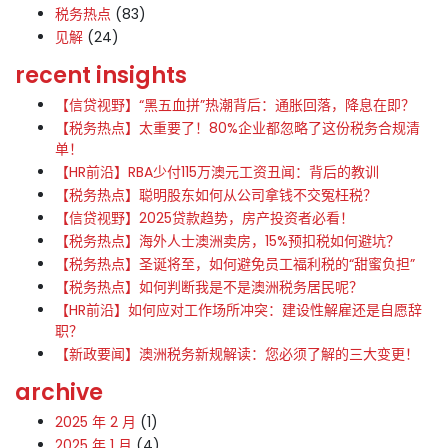
税务热点
(83)
见解
(24)
recent insights
【信贷视野】“黑五血拼”热潮背后：通胀回落，降息在即？
【税务热点】太重要了！80%企业都忽略了这份税务合规清
单！
【HR前沿】RBA少付115万澳元工资丑闻：背后的教训
【税务热点】聪明股东如何从公司拿钱不交冤枉税？
【信贷视野】2025贷款趋势，房产投资者必看！
【税务热点】海外人士澳洲卖房，15%预扣税如何避坑？
【税务热点】圣诞将至，如何避免员工福利税的“甜蜜负担”
【税务热点】如何判断我是不是澳洲税务居民呢？
【HR前沿】如何应对工作场所冲突：建设性解雇还是自愿辞
职？
【新政要闻】澳洲税务新规解读：您必须了解的三大变更！
archive
2025 年 2 月
(1)
2025 年 1 月
(4)