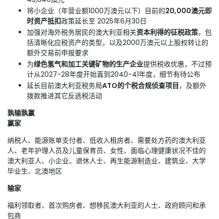
将小企业（年营业额1000万澳元以下）目前的
20,000澳元即
时资产抵扣
政策延长至 2025年6月30日
加强对海外税务居民的澳大利亚相关
资本利得的征税政策
，包
括清晰化应税资产的类型，以及2000万澳元以上股权转让的
额外交易前申报要求
为
绿色氢气和加工关键矿物的生产企业
提供税收优惠，不过预
计从2027-28年度开始直到2040-41年度，细节有待公布
延长目前澳大利亚税务局
ATO的个税合规侦查项目
，及额外
拨款推进其它反逃税活动
孰输孰赢
赢家
纳税人、能源账单支付者、低收入租房者、需要处方药的澳大利亚
人、老年护理人员及儿童保育员、女性、面临心理健康状况不佳的
澳大利亚人、小企业、退休人士、再生能源制造业、建筑业、大学
毕业生、北澳地区
输家
福利领取者、首次购房者、想移民澳大利亚的人士、政府顾问和承
包商