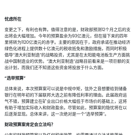
忧虑所在
变更之下，有利也有弊。值得注意的是，财政部预测12个月之后的支
出将会大幅增加。今年的预算盈余为93亿澳元，但在接下来的四年
里将转为1120亿澳元的赤字。主要的原因在于，政府承诺在推动经济
绿色化进程上提供数十亿澳元的税收抵免和激励措施，而同时积极
倡导“澳大利亚制造”的战略投资，尤其是在太阳能电池板生产方面挑
战中国制造业的优势。“澳大利亚制造”战略目前看来是一项巨额的支
出计划，而我们还不知道这些资金将投放于什么方面。
“选举预算”
总体来说，本次预算案可以说是中规中矩，弦外之音想要给到储备
银行在明年初的下届联邦大选之前有降低利率的理由。此届政府运
气不错，预算建立在矿业出口价格大幅低于市场价的基础上，这将
有助于增加实际收入和财政盈余。尽管如此，预算案的隐忧将在以
后逐渐显现。总体来讲，这一次绝对是一个“选举预算”。
财政预算案肯定会立法吗？
公布的财政预算案以及任何税收政策，均需要通过立法才能落地，