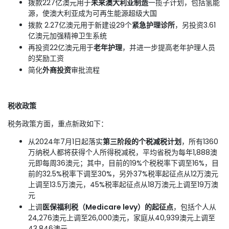
拨款227亿澳元用于
未来澳大利亚制造
一揽子计划，包括氢能
源，使澳大利亚成为可再生能源超级大国
拨款 2.27亿澳元用于新建设29个
紧急护理诊所
，另投资3.61
亿澳元加强精神卫生系统
再投资22亿澳元用于
老年护理
，并进一步提高老年护理人员
的奖励工资
简化
外商投资
审批流程
税收政策
税务政策方面，重点新政如下：
从2024年7月1日起落实
第三阶段的个税减税计划
，所有1360
万纳税人都将获得个人所得税减税，平均省税为每年1,888澳
元即每周36澳元；其中，目前的19%个税税率下调至16%，目
前的32.5%税率下调至30%，另外37%税率起征点从12万澳元
上调至13.5万澳元，45%税率起征点从18万澳元上调至19万澳
元
上调
医保福利税（Medicare levy）的起征点
，包括个人从
24,276澳元上调至26,000澳元，家庭从40,939澳元上调至
43,846澳元