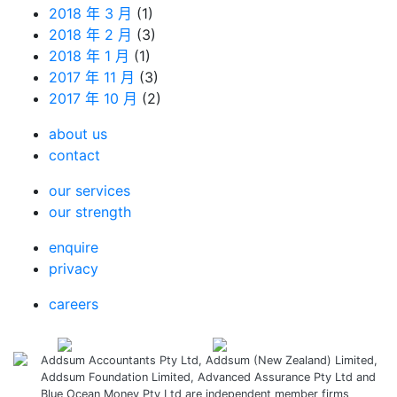
2018 年 3 月
(1)
2018 年 2 月
(3)
2018 年 1 月
(1)
2017 年 11 月
(3)
2017 年 10 月
(2)
about us
contact
our services
our strength
enquire
privacy
careers
Addsum Accountants Pty Ltd, Addsum (New Zealand) Limited,
Addsum Foundation Limited, Advanced Assurance Pty Ltd and
Blue Ocean Money Pty Ltd are independent member firms