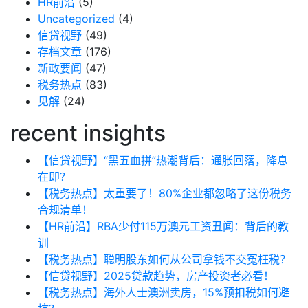
HR前沿
(5)
Uncategorized
(4)
信贷视野
(49)
存档文章
(176)
新政要闻
(47)
税务热点
(83)
见解
(24)
recent insights
【信贷视野】“黑五血拼”热潮背后：通胀回落，降息
在即？
【税务热点】太重要了！80%企业都忽略了这份税务
合规清单！
【HR前沿】RBA少付115万澳元工资丑闻：背后的教
训
【税务热点】聪明股东如何从公司拿钱不交冤枉税？
【信贷视野】2025贷款趋势，房产投资者必看！
【税务热点】海外人士澳洲卖房，15%预扣税如何避