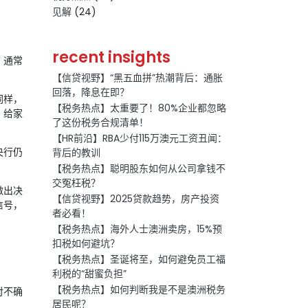
见解
(24)
recent insights
，通常
【信贷视野】“黑五血拼”热潮背后：通胀
回落，降息在即？
同样，
【税务热点】太重要了！80%企业都忽略
，给家
了这份税务合规清单！
【HR前沿】RBA少付115万澳元工资丑闻：
央行仍
背后的教训
【税务热点】聪明股东如何从公司拿钱不
交冤枉税？
做出决
【信贷视野】2025贷款趋势，房产投资
信号，
者必看！
。
【税务热点】海外人士澳洲卖房，15%预
扣税如何避坑？
【税务热点】圣诞将至，如何避免员工福
利税的“甜蜜负担”
【税务热点】如何判断我是不是澳洲税务
对不确
居民呢？