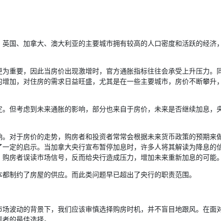
？
。英国、加拿大、澳大利亚的主要城市拥有较高的人口密度和活跃的经济
更为重要，因此当房价出现激增时，官方通胀指标往往会承受上升压力。
的增加，对住房的需求日益旺盛，尤其是在一些主要城市，房价不断攀升
定。但考虑到未来通胀的影响，部分也来自于房价，未来是否继续加息，
响。对于房价的走势，购房者和投资者常常会根据未来货币政策的预期来
了一定的启示。当加拿大央行宣布暂停加息时，许多人将其解读为降息的
。购房者误读市场信号，反而给央行造成压力，增加未来重新加息的可能
本都制约了房屋的供应。而此类问题早已超出了央行的职责范围。
市场波动的背景下，我们应该审慎选择购房时机，并不盲目地跟风。在面
资者的最佳选择。