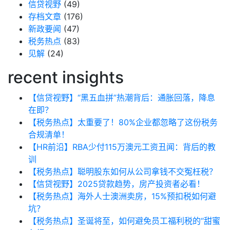
信贷视野
(49)
存档文章
(176)
新政要闻
(47)
税务热点
(83)
见解
(24)
recent insights
【信贷视野】“黑五血拼”热潮背后：通胀回落，降息
在即？
【税务热点】太重要了！80%企业都忽略了这份税务
合规清单！
【HR前沿】RBA少付115万澳元工资丑闻：背后的教
训
【税务热点】聪明股东如何从公司拿钱不交冤枉税？
【信贷视野】2025贷款趋势，房产投资者必看！
【税务热点】海外人士澳洲卖房，15%预扣税如何避
坑？
【税务热点】圣诞将至，如何避免员工福利税的“甜蜜